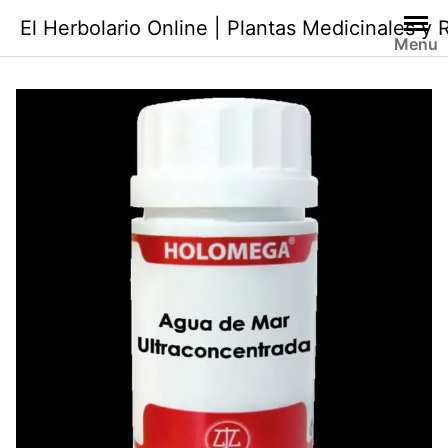
Saltar
El Herbolario Online | Plantas Medicinales y
al
Menu
contenido