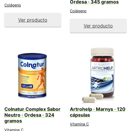
Ordesa · 345 gramos
Colágeno
Colágeno
Ver producto
Ver producto
Colnatur Complex Sabor
Artrohelp · Marnys · 120
Neutro · Ordesa · 324
cápsulas
gramos
Vitamina C
Vitamina C