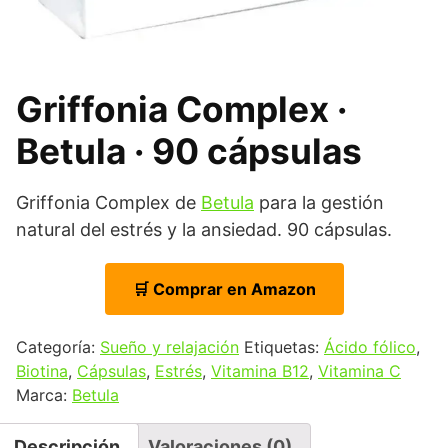
Griffonia Complex ·
Betula · 90 cápsulas
Griffonia Complex de
Betula
para la gestión
natural del estrés y la ansiedad. 90 cápsulas.
🛒 Comprar en Amazon
Categoría:
Sueño y relajación
Etiquetas:
Ácido fólico
,
Biotina
,
Cápsulas
,
Estrés
,
Vitamina B12
,
Vitamina C
Marca:
Betula
Descripción
Valoraciones (0)