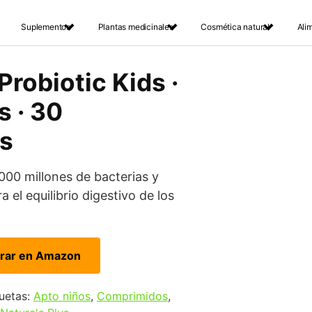
Suplementos
Plantas medicinales
Cosmética natural
Ali
Probiotic Kids ·
s · 30
s
.000 millones de bacterias y
a el equilibrio digestivo de los
rar en Amazon
uetas:
Apto niños
,
Comprimidos
,