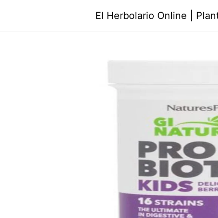
Saltar
El Herbolario Online | Pla
al
contenido