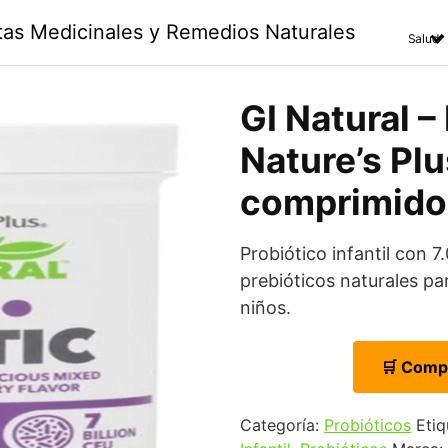
ntas Medicinales y Remedios Naturales
Salud
GI Natural – 
Nature’s Plu
comprimido
Probiótico infantil con 7
prebióticos naturales par
niños.
🛒 Comp
Categoría:
Probióticos
Etiq