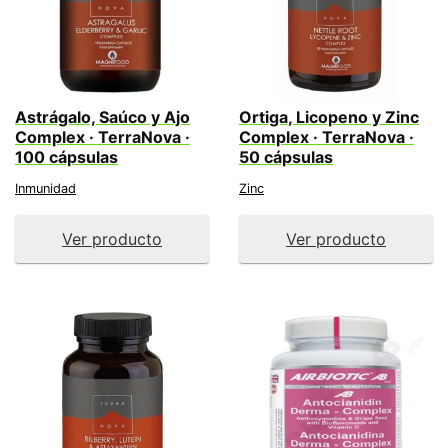
Astrágalo, Saúco y Ajo
Ortiga, Licopeno y Zinc
Complex · TerraNova ·
Complex · TerraNova ·
100 cápsulas
50 cápsulas
Inmunidad
Zinc
Ver producto
Ver producto