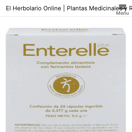
Saltar
El Herbolario Online | Plantas Medicinales y
al
Menu
contenido