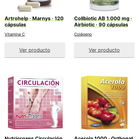
Artrohelp · Marnys · 120
Collbiotic AB 1.000 mg ·
cápsulas
Airbiotic · 90 cápsulas
Vitamina C
Colágeno
Ver producto
Ver producto
Nutriorgans Circulación
Acerola 1000 · Orthonat