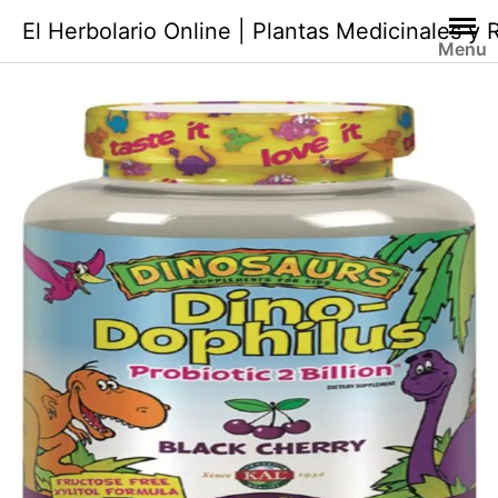
Saltar
El Herbolario Online | Plantas Medicinales y
al
Menu
contenido