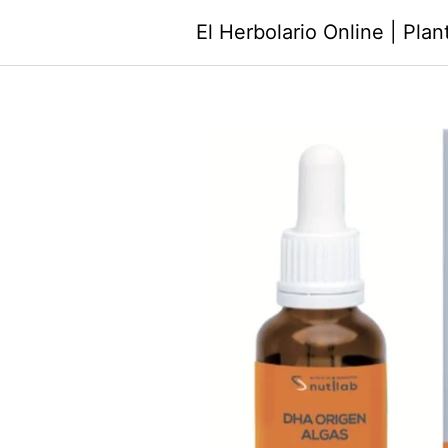
Saltar
El Herbolario Online | Pla
al
contenido