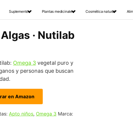
Suplementos
Plantas medicinales
Cosmética natural
Ali
Algas · Nutilab
ilab:
Omega 3
vegetal puro y
veganos y personas que buscan
idad.
rar en Amazon
tas:
Apto niños
,
Omega 3
Marca: