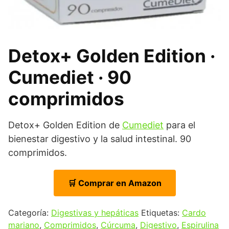
Detox+ Golden Edition ·
Cumediet · 90
comprimidos
Detox+ Golden Edition de
Cumediet
para el
bienestar digestivo y la salud intestinal. 90
comprimidos.
🛒 Comprar en Amazon
Categoría:
Digestivas y hepáticas
Etiquetas:
Cardo
mariano
,
Comprimidos
,
Cúrcuma
,
Digestivo
,
Espirulina