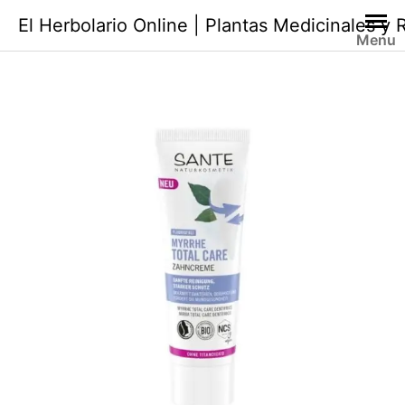
Saltar
El Herbolario Online | Plantas Medicinales y
al
Menu
contenido