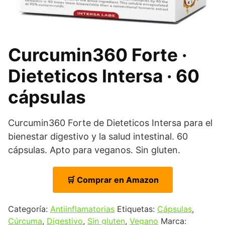
Curcumin360 Forte ·
Dieteticos Intersa · 60
cápsulas
Curcumin360 Forte de Dieteticos Intersa para el
bienestar digestivo y la salud intestinal. 60
cápsulas. Apto para veganos. Sin gluten.
🛒 Comprar en Amazon
Categoría:
Antiinflamatorias
Etiquetas:
Cápsulas
,
Cúrcuma
,
Digestivo
,
Sin gluten
,
Vegano
Marca: