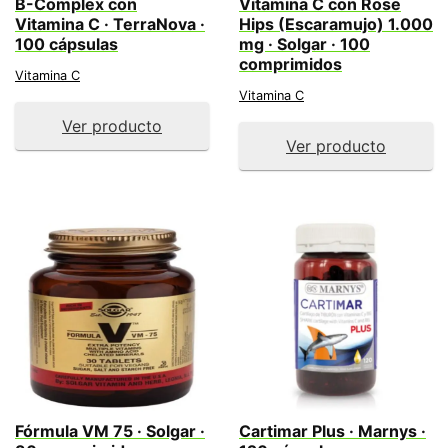
B-Complex con
Vitamina C con Rose
Vitamina C · TerraNova ·
Hips (Escaramujo) 1.000
100 cápsulas
mg · Solgar · 100
comprimidos
Vitamina C
Vitamina C
Ver producto
Ver producto
Fórmula VM 75 · Solgar ·
Cartimar Plus · Marnys ·