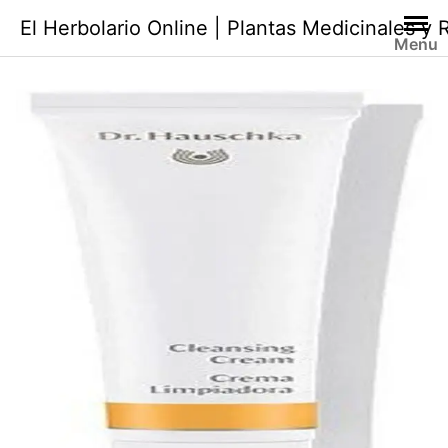
Saltar
El Herbolario Online | Plantas Medicinales y
al
Menu
contenido