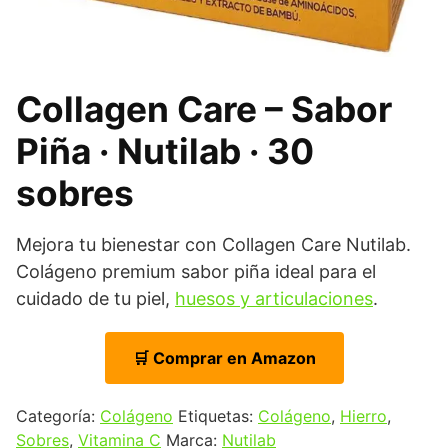
Collagen Care – Sabor
Piña · Nutilab · 30
sobres
Mejora tu bienestar con Collagen Care Nutilab.
Colágeno premium sabor piña ideal para el
cuidado de tu piel,
huesos y articulaciones
.
🛒 Comprar en Amazon
Categoría:
Colágeno
Etiquetas:
Colágeno
,
Hierro
,
Sobres
,
Vitamina C
Marca:
Nutilab