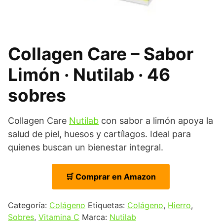
Collagen Care – Sabor
Limón · Nutilab · 46
sobres
Collagen Care
Nutilab
con sabor a limón apoya la
salud de piel, huesos y cartílagos. Ideal para
quienes buscan un bienestar integral.
🛒 Comprar en Amazon
Categoría:
Colágeno
Etiquetas:
Colágeno
,
Hierro
,
Sobres
,
Vitamina C
Marca:
Nutilab