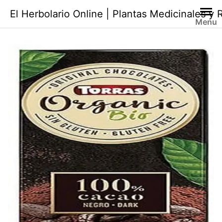
Saltar
El Herbolario Online | Plantas Medicinales y
al
Menu
contenido