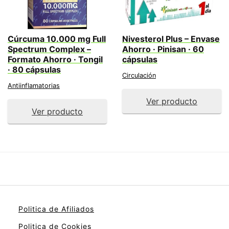
Cúrcuma 10.000 mg Full
Nivesterol Plus – Envase
Spectrum Complex –
Ahorro · Pinisan · 60
Formato Ahorro · Tongil
cápsulas
· 80 cápsulas
Circulación
Antiinflamatorias
Ver producto
Ver producto
Politica de Afiliados
Politica de Cookies