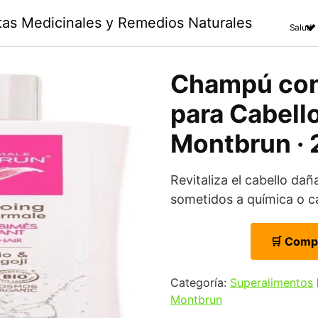
ntas Medicinales y Remedios Naturales
Salud
Champú con
para Cabell
Montbrun · 
Revitaliza el cabello dañ
sometidos a química o ca
🛒 Comp
Categoría:
Superalimentos
Montbrun