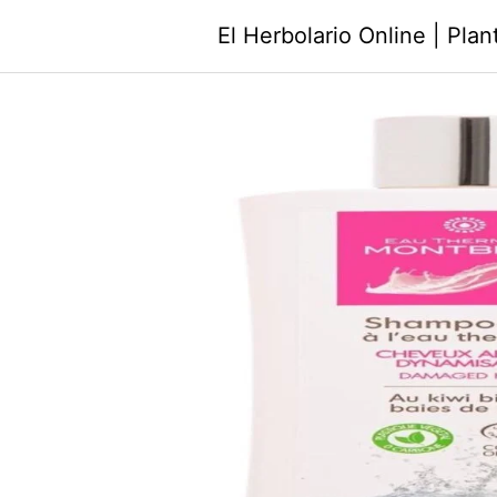
Saltar
El Herbolario Online | Pla
al
contenido