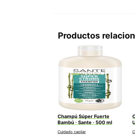
Productos relacio
Champú Súper Fuerte
C
Bambú · Sante · 500 ml
U
Cuidado capilar
C