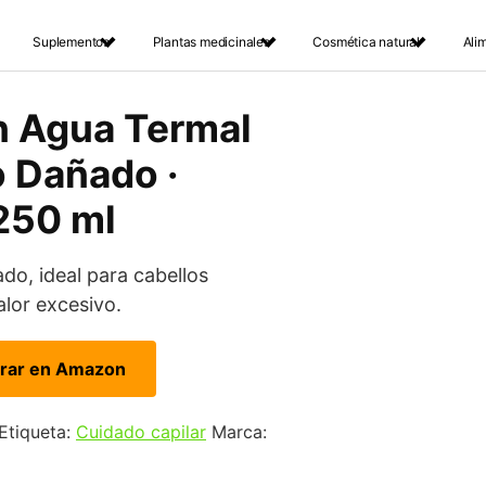
Suplementos
Plantas medicinales
Cosmética natural
Ali
 Agua Termal
o Dañado ·
250 ml
ado, ideal para cabellos
lor excesivo.
rar en Amazon
Etiqueta:
Cuidado capilar
Marca: