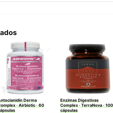
nados
ntocianidin Derma
Enzimas Digestivas
omplex · Airbiotic · 60
Complex · TerraNova · 100
ápsulas
cápsulas