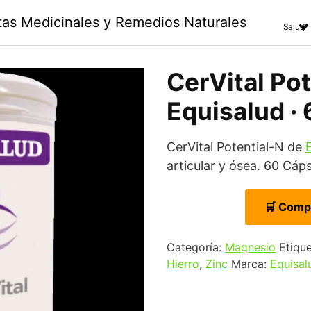
ntas Medicinales y Remedios Naturales
Salud
CerVital Pot
Equisalud ·
CerVital Potential-N de
articular y ósea. 60 Cáps
🛒 Comp
Categoría:
Magnesio
Etiqu
Hierro
,
Zinc
Marca:
Equisal