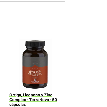
Ortiga, Licopeno y Zinc
Complex · TerraNova · 50
cápsulas