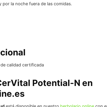
 por la noche fuera de las comidas.
cional
de calidad certificada
CerVital Potential-N en
ine.es
lud
está disponible en nuestro
herbolario online
con e