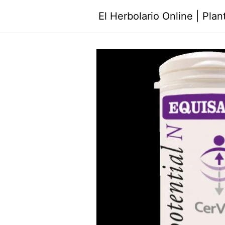
Saltar
El Herbolario Online | Pla
al
contenido