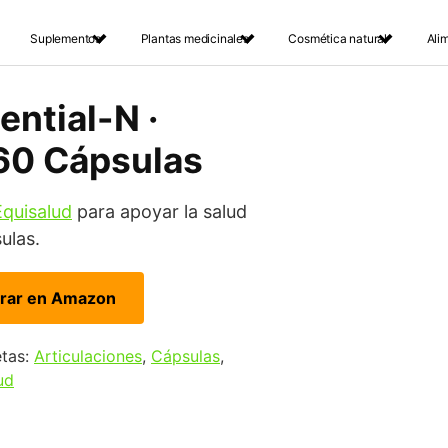
Suplementos
Plantas medicinales
Cosmética natural
Ali
ential-N ·
 60 Cápsulas
Equisalud
para apoyar la salud
ulas.
rar en Amazon
etas:
Articulaciones
,
Cápsulas
,
ud