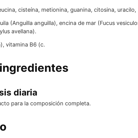
eucina, cisteína, metionina, guanina, citosina, uracilo
guila (Anguilla anguilla), encina de mar (Fucus vesicu
ylus avellana).
), vitamina B6 (c.
ingredientes
is diaria
ucto para la composición completa.
eo