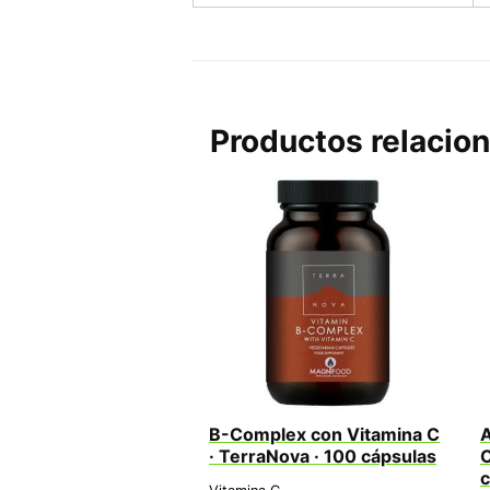
Productos relacio
B-Complex con Vitamina C
A
· TerraNova · 100 cápsulas
C
c