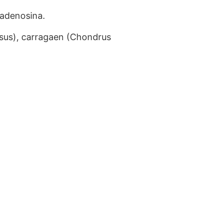
, adenosina.
losus), carragaen (Chondrus