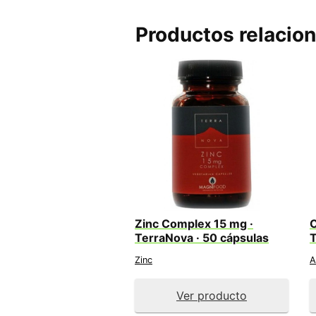
Productos relacio
Zinc Complex 15 mg ·
TerraNova · 50 cápsulas
T
Zinc
A
Ver producto