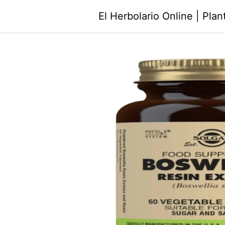
Saltar
El Herbolario Online | Pla
al
contenido