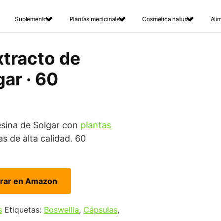
Suplementos
Plantas medicinales
Cosmética natural
Ali
xtracto de
gar · 60
esina de Solgar con
plantas
s de alta calidad. 60
rar en Amazon
s
Etiquetas:
Boswellia
,
Cápsulas
,