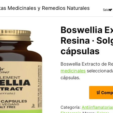
ntas Medicinales y Remedios Naturales
Salud
Boswellia E
Resina · Sol
cápsulas
Boswellia Extracto de R
medicinales
seleccionada
cápsulas.
🛒 Comp
Categoría:
Antiinflamatoria