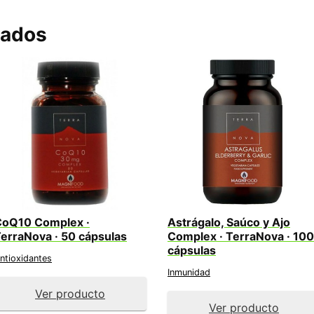
nados
CoQ10 Complex ·
Astrágalo, Saúco y Ajo
erraNova · 50 cápsulas
Complex · TerraNova · 100
cápsulas
ntioxidantes
Inmunidad
Ver producto
Ver producto