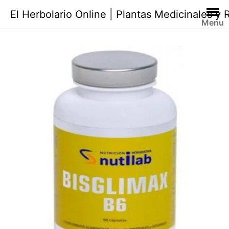
Saltar
El Herbolario Online | Plantas Medicinales y
al
Menu
contenido