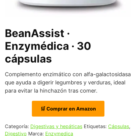
BeanAssist ·
Enzymédica · 30
cápsulas
Complemento enzimático con alfa-galactosidasa
que ayuda a digerir legumbres y verduras, ideal
para evitar la hinchazón tras comer.
🛒 Comprar en Amazon
Categoría:
Digestivas y hepáticas
Etiquetas:
Cápsulas
,
Digestivo
Marca:
Enzymedica