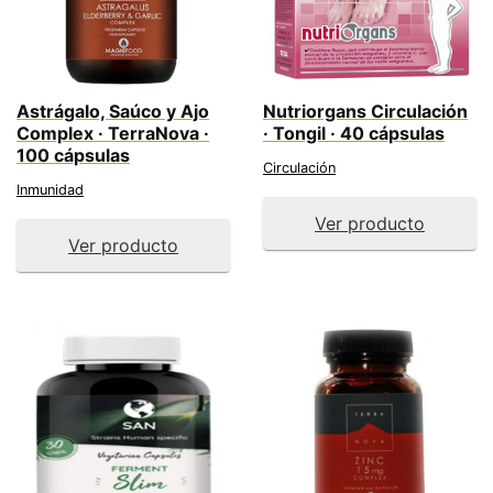
Astrágalo, Saúco y Ajo
Nutriorgans Circulación
Complex · TerraNova ·
· Tongil · 40 cápsulas
100 cápsulas
Circulación
Inmunidad
Ver producto
Ver producto