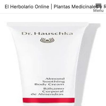
Saltar
El Herbolario Online | Plantas Medicinales y
al
Menu
contenido