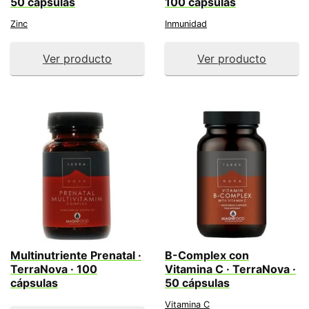
50 cápsulas
100 cápsulas
Zinc
Inmunidad
Ver producto
Ver producto
Multinutriente Prenatal ·
B-Complex con
TerraNova · 100
Vitamina C · TerraNova ·
cápsulas
50 cápsulas
Vitamina C