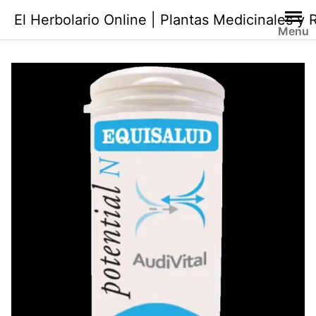
Saltar
El Herbolario Online | Plantas Medicinales y
al
Menu
contenido