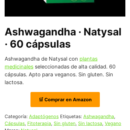
Ashwagandha · Natysal
· 60 cápsulas
Ashwagandha de Natysal con
plantas
medicinales
seleccionadas de alta calidad. 60
cápsulas. Apto para veganos. Sin gluten. Sin
lactosa.
🛒 Comprar en Amazon
Categoría:
Adaptógenos
Etiquetas:
Ashwagandha
,
Cápsulas
,
Fitoterapia
,
Sin gluten
,
Sin lactosa
,
Vegano