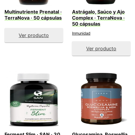
Multinutriente Prenatal ·
Astrágalo, Saúco y Ajo
TerraNova · 50 cápsulas
Complex · TerraNova ·
50 cápsulas
Inmunidad
Ver producto
Ver producto
Ferment Slim · SAN · 30
Glucosamina, Boswellia