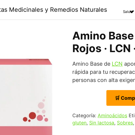
ntas Medicinales y Remedios Naturales
Salud
Amino Base 
Rojos · LCN 
Amino Base de
LCN
apor
rápida para tu recuperac
personas con alta exigen
🛒 Comp
Categoría:
Aminoácidos
Et
gluten
,
Sin lactosa
,
Sobres