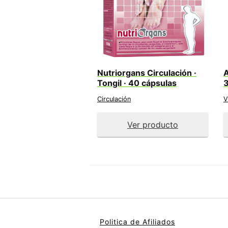
Nutriorgans Circulación ·
A
Tongil · 40 cápsulas
Circulación
V
Ver producto
Politica de Afiliados