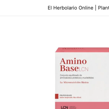
Saltar
El Herbolario Online | Pla
al
contenido