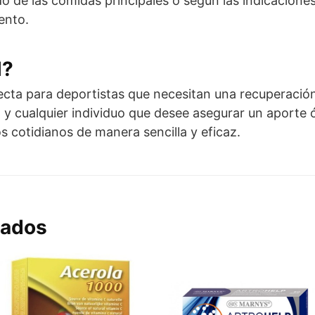
o de las comidas principales o según las indicaciones
ento.
l?
ecta para deportistas que necesitan una recuperación
l, y cualquier individuo que desee asegurar un aport
 cotidianos de manera sencilla y eficaz.
nados