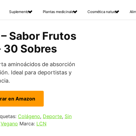
Suplementos
Plantas medicinales
Cosmética natural
Ali
– Sabor Frutos
· 30 Sobres
ta aminoácidos de absorción
ión. Ideal para deportistas y
cia.
rar en Amazon
iquetas:
Colágeno
,
Deporte
,
Sin
,
Vegano
Marca:
LCN