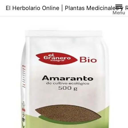
Saltar
El Herbolario Online | Plantas Medicinales y
al
Menu
contenido