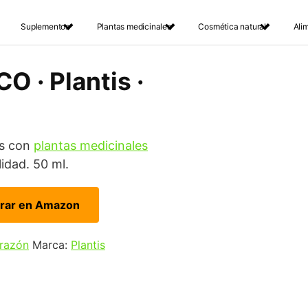
Suplementos
Plantas medicinales
Cosmética natural
Ali
O · Plantis ·
is con
plantas medicinales
lidad. 50 ml.
rar en Amazon
orazón
Marca:
Plantis