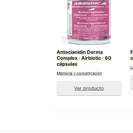
Antocianidin Derma
F
Complex · Airbiotic · 60
c
cápsulas
L
Memoria y concentración
Ver producto