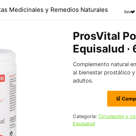
ntas Medicinales y Remedios Naturales
Salud
ProsVital Po
Equisalud ·
Complemento natural en
al bienestar prostático y
adultos.
🛒 Comp
Categoría:
Circulación y c
Equisalud