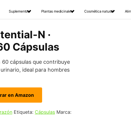
Suplementos
Plantas medicinales
Cosmética natural
Ali
tential-N ·
 60 Cápsulas
 60 cápsulas que contribuye
 urinario, ideal para hombres
rar en Amazon
orazón
Etiqueta:
Cápsulas
Marca: