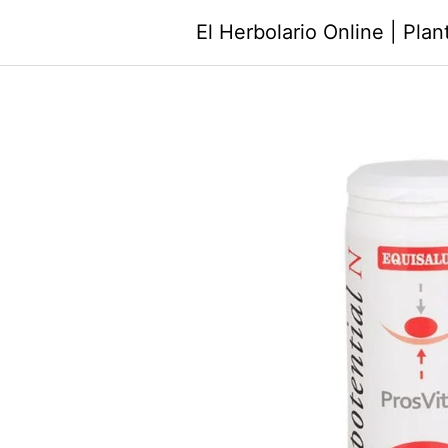
Saltar
El Herbolario Online | Pla
al
contenido