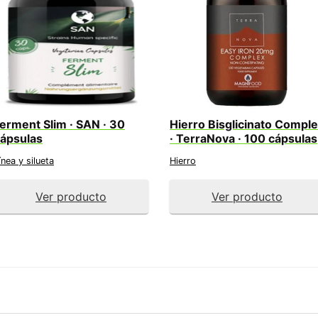
erment Slim · SAN · 30
Hierro Bisglicinato Compl
ápsulas
· TerraNova · 100 cápsulas
ínea y silueta
Hierro
Ver producto
Ver producto