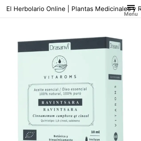
Saltar
El Herbolario Online | Plantas Medicinales y
al
Menu
contenido