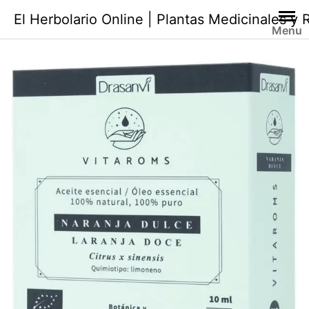
Saltar
El Herbolario Online | Plantas Medicinales y
al
Menu
contenido