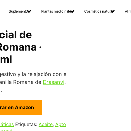
Suplementos
Plantas medicinales
Cosmética natural
Ali
cial de
Romana ·
 ml
estivo y la relajación con el
zanilla Romana de
Drasanvi
.
.
rar en Amazon
páticas
Etiquetas:
Aceite
,
Apto