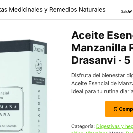
ntas Medicinales y Remedios Naturales
Salud
Aceite Esen
Manzanilla 
Drasanvi · 5
Disfruta del bienestar dig
Aceite Esencial de Man
Ideal para tu rutina diaria
🛒 Comp
Categoría:
Digestivas y he