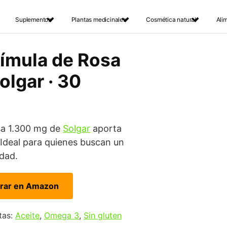
Suplementos
Plantas medicinales
Cosmética natural
Ali
rímula de Rosa
olgar · 30
sa 1.300 mg de
Solgar
aporta
Ideal para quienes buscan un
idad.
rar en Amazon
tas:
Aceite
,
Omega 3
,
Sin gluten