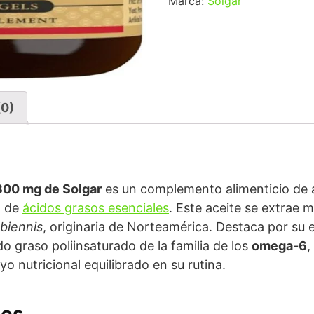
Marca:
Solgar
(0)
.300 mg de Solgar
es un complemento alimenticio de a
a de
ácidos grasos esenciales
. Este aceite se extrae m
biennis
, originaria de Norteamérica. Destaca por su
o graso poliinsaturado de la familia de los
omega-6
,
o nutricional equilibrado en su rutina.
les