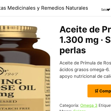
ntas Medicinales y Remedios Naturales
Salud
Aceite de P
1.300 mg · S
perlas
Aceite de Prímula de Ro
ácidos grasos omega-6. 
apoyo nutricional de cal
🛒 Comp
Categoría:
Omega 3
Etique