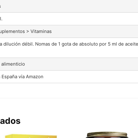
s
l.
uplementos > Vitaminas
na dilución débil. Nomas de 1 gota de absoluto por 5 ml de aceit
alimenticio
a España vía Amazon
nados