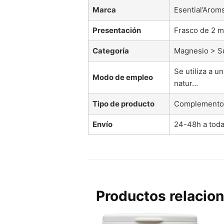
Marca
Esential’Arom
Presentación
Frasco de 2 m
Categoría
Magnesio > S
Se utiliza a u
Modo de empleo
natur…
Tipo de producto
Complemento 
Envío
24-48h a tod
Productos relacio