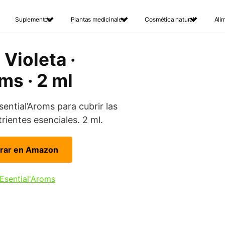
Suplementos
Plantas medicinales
Cosmética natural
Ali
Violeta ·
ms · 2 ml
sential’Aroms para cubrir las
ientes esenciales. 2 ml.
rar en Amazon
Esential'Aroms