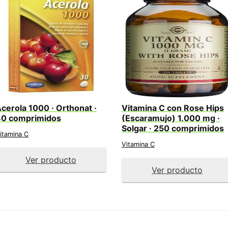
cerola 1000 · Orthonat ·
Vitamina C con Rose Hips
30 comprimidos
(Escaramujo) 1.000 mg ·
Solgar · 250 comprimidos
itamina C
Vitamina C
Ver producto
Ver producto