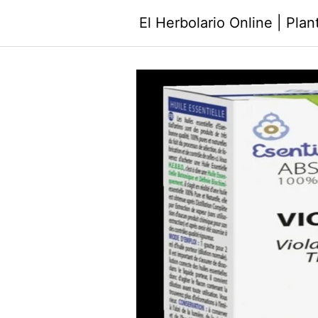
Saltar
El Herbolario Online | Pla
al
contenido