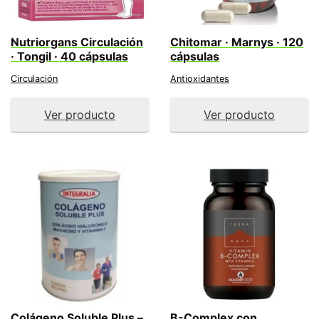
Nutriorgans Circulación
Chitomar · Marnys · 120
· Tongil · 40 cápsulas
cápsulas
Circulación
Antioxidantes
Ver producto
Ver producto
Colágeno Soluble Plus –
B-Complex con