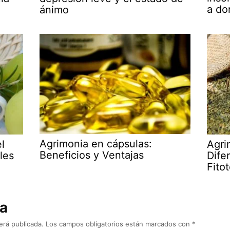
a do
ánimo
Agrimonia en cápsulas:
l
Agri
Beneficios y Ventajas
les
Dife
Fito
ta
erá publicada.
Los campos obligatorios están marcados con
*