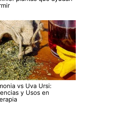
rmir
monia vs Uva Ursi:
rencias y Usos en
terapia