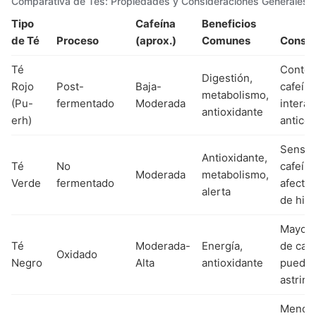
Comparativa de Tés: Propiedades y Consideraciones Generales
Tipo
Cafeína
Beneficios
de Té
Proceso
(aprox.)
Comunes
Consid
Té
Conten
Digestión,
Rojo
Post-
Baja-
cafeína
metabolismo,
(Pu-
fermentado
Moderada
interac
antioxidante
erh)
antico
Sensibi
Antioxidante,
Té
No
cafeín
Moderada
metabolismo,
Verde
fermentado
afectar
alerta
de hier
Mayor 
Té
Moderada-
Energía,
de cafe
Oxidado
Negro
Alta
antioxidante
puede 
astrin
Menor 