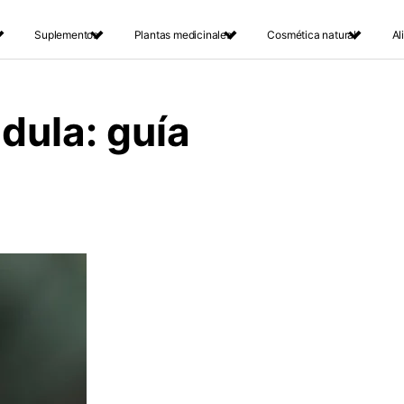
Suplementos
Plantas medicinales
Cosmética natural
Al
dula: guía