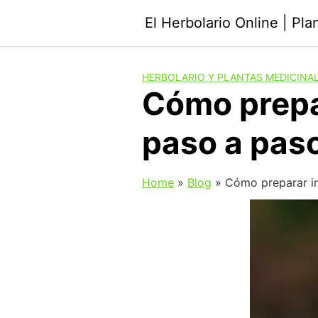
Saltar
El Herbolario Online | Pl
al
contenido
HERBOLARIO Y PLANTAS MEDICINA
Cómo prepar
paso a pas
Home
»
Blog
»
Cómo preparar in