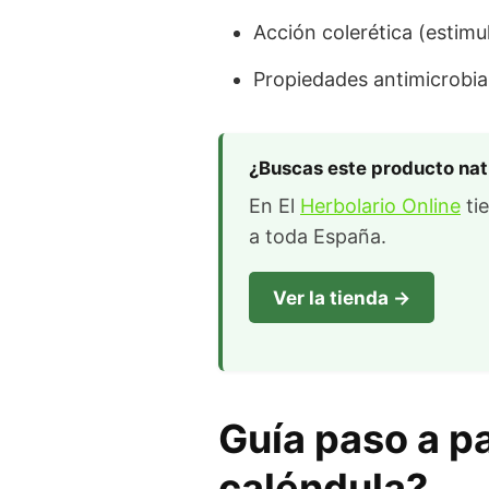
Acción colerética (estimul
Propiedades antimicrobi
¿Buscas este producto nat
En El
Herbolario Online
tie
a toda España.
Ver la tienda →
Guía paso a p
caléndula?