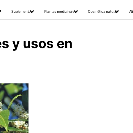
Suplementos
Plantas medicinales
Cosmética natural
Al
es y usos en