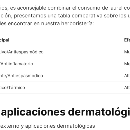
os, es aconsejable combinar el consumo de laurel con
ción, presentamos una tabla comparativa sobre los us
s encontrar en nuestra herboristería:
cipal
Ef
tivo/Antiespasmódico
Mu
Antiinflamatorio
Me
ante/Antiespasmódico
Al
tico/Térmico
Al
 aplicaciones dermatológ