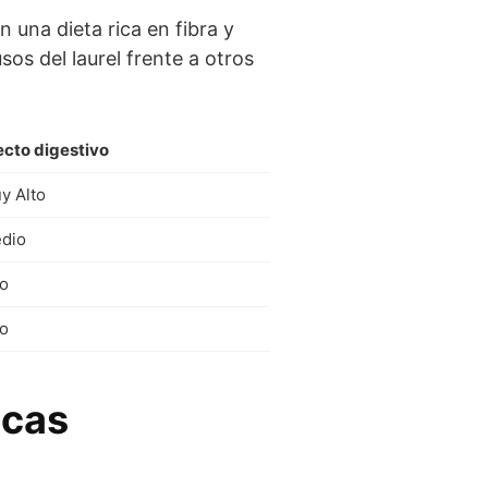
 una dieta rica en fibra y
os del laurel frente a otros
ecto digestivo
y Alto
dio
to
to
icas