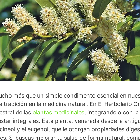
ucho más que un simple condimento esencial en nuest
 tradición en la medicina natural. En El Herbolario O
estral de las
plantas medicinales
, integrándolo con la 
star integrales. Esta planta, venerada desde la antig
neol y el eugenol, que le otorgan propiedades digest
les. Si buscas mejorar tu salud de forma natural, co