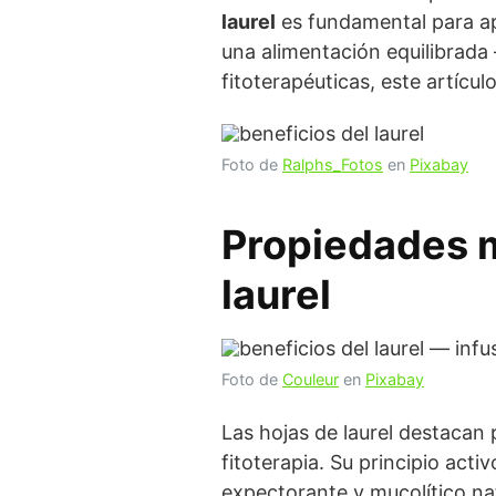
laurel
es fundamental para ap
una alimentación equilibrada
fitoterapéuticas, este artícul
Foto de
Ralphs_Fotos
en
Pixabay
Propiedades m
laurel
Foto de
Couleur
en
Pixabay
Las hojas de laurel destacan 
fitoterapia. Su principio acti
expectorante y mucolítico nat