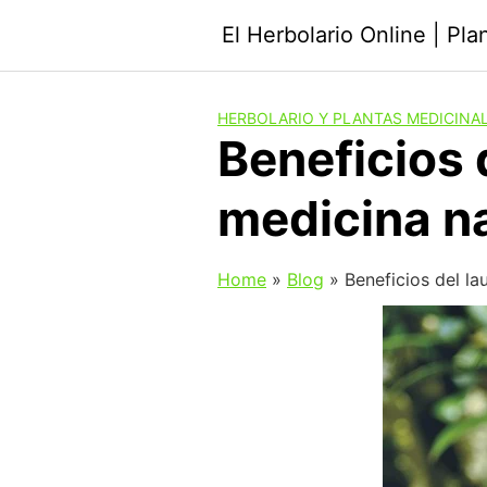
Saltar
El Herbolario Online | Pl
al
contenido
HERBOLARIO Y PLANTAS MEDICINA
Beneficios 
medicina na
Home
»
Blog
»
Beneficios del la