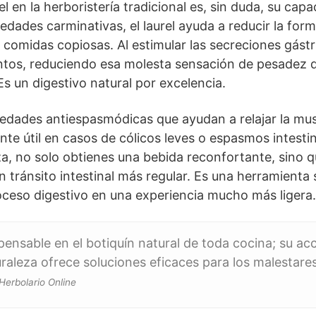
l en la herboristería tradicional es, sin duda, su cap
edades carminativas, el laurel ayuda a reducir la forma
comidas copiosas. Al estimular las secreciones gástric
ntos, reduciendo esa molesta sensación de pesade
Es un digestivo natural por excelencia.
edades antiespasmódicas que ayudan a relajar la musc
nte útil en casos de cólicos leves o espasmos intestin
za, no solo obtienes una bebida reconfortante, sino 
tránsito intestinal más regular. Es una herramienta s
oceso digestivo en una experiencia mucho más ligera.
ispensable en el botiquín natural de toda cocina; su ac
uraleza ofrece soluciones eficaces para los malestare
 Herbolario Online