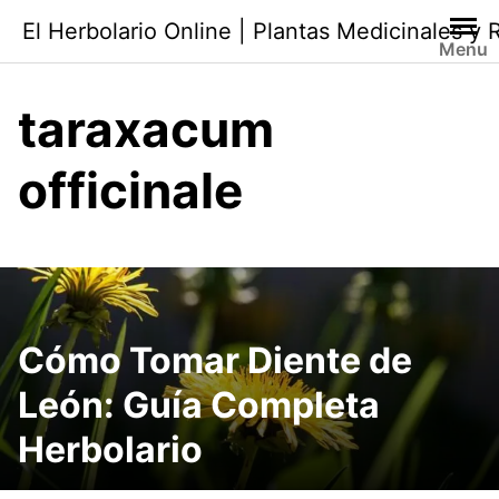
Saltar
El Herbolario Online | Plantas Medicinales y
al
Menu
contenido
taraxacum
officinale
Cómo Tomar Diente de
León: Guía Completa
Herbolario