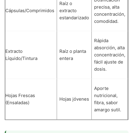
Raíz o
i
precisa, alta
Cápsulas/Comprimidos
extracto
a
concentración,
estandarizado
«
comodidad.
h
S
Rápida
i
absorción, alta
Extracto
Raíz o planta
v
concentración,
Líquido/Tintura
entera
c
fácil ajuste de
a
dosis.
(
D
Aporte
e
Hojas Frescas
nutricional,
Hojas jóvenes
m
(Ensaladas)
fibra, sabor
t
amargo sutil.
c