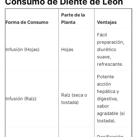
Consumo de Diente de León
Parte de la
Forma de Consumo
Planta
Ventajas
D
Fácil
preparación,
c
Infusión (Hojas)
Hojas
diurético
d
suave,
a
refrescante.
Potente
S
acción
(
hepática y
Raíz (seca o
t
Infusión (Raíz)
digestiva,
tostada)
r
sabor
t
agradable (si
p
tostada).
R
Dosificación