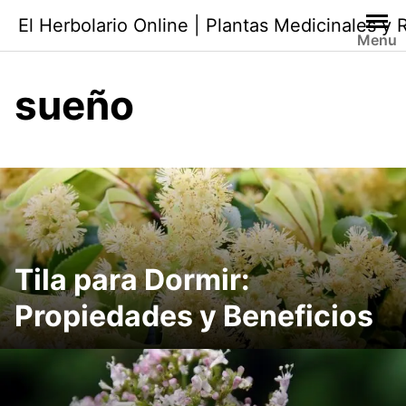
Saltar
El Herbolario Online | Plantas Medicinales y
al
Menu
contenido
sueño
Tila para Dormir:
Propiedades y Beneficios