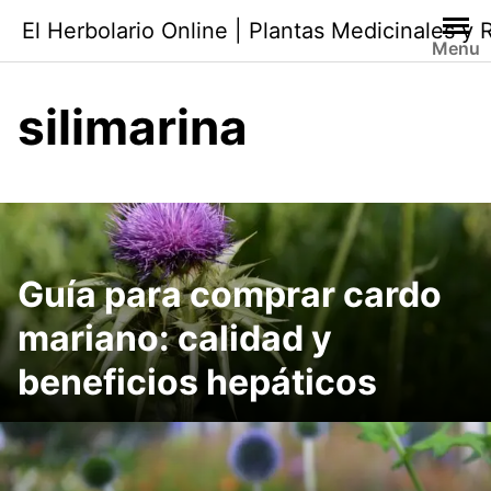
Saltar
El Herbolario Online | Plantas Medicinales y
al
Menu
contenido
silimarina
Guía para comprar cardo
mariano: calidad y
beneficios hepáticos