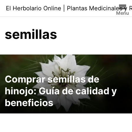
Saltar
El Herbolario Online | Plantas Medicinales y
al
Menu
contenido
semillas
Comprar semillas de
hinojo: Guía de calidad y
beneficios