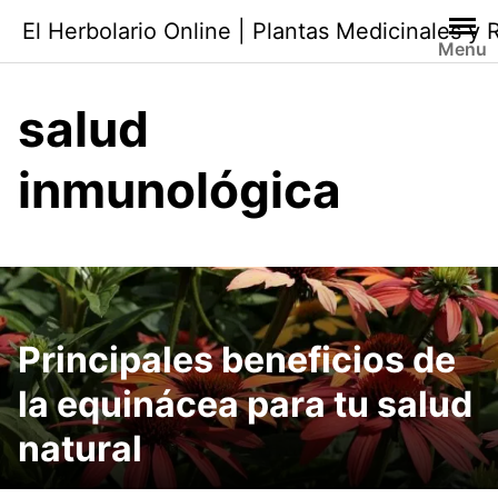
Saltar
El Herbolario Online | Plantas Medicinales y
al
Menu
contenido
salud
inmunológica
Principales beneficios de
la equinácea para tu salud
natural