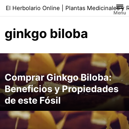
Saltar
El Herbolario Online | Plantas Medicinales y
al
Menu
contenido
ginkgo biloba
Comprar Ginkgo Biloba:
Beneficios y Propiedades
de este Fósil