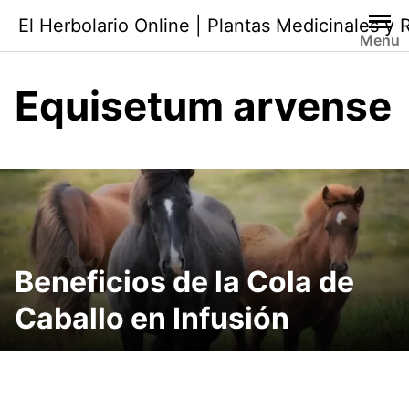
Saltar
El Herbolario Online | Plantas Medicinales y
al
Menu
contenido
Equisetum arvense
Beneficios de la Cola de
Caballo en Infusión