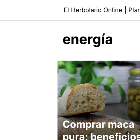
Saltar
El Herbolario Online | Pl
al
contenido
energía
Comprar maca
pura: beneficios