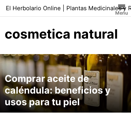
Saltar
El Herbolario Online | Plantas Medicinales y
al
Menu
contenido
cosmetica natural
Comprar aceite de
caléndula: beneficios y
usos para tu piel