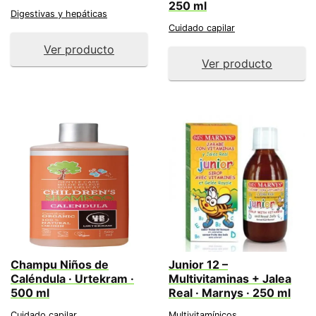
250 ml
Digestivas y hepáticas
Cuidado capilar
Ver producto
Ver producto
Champu Niños de
Junior 12 –
Caléndula · Urtekram ·
Multivitaminas + Jalea
500 ml
Real · Marnys · 250 ml
Cuidado capilar
Multivitamínicos